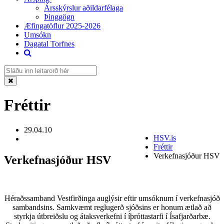
Ársskýrslur aðildarfélaga
Þinggögn
Æfingatöflur 2025-2026
Umsókn
Dagatal Torfnes
Fréttir
29.04.10
HSV.is
Fréttir
Verkefnasjóður HSV
Verkefnasjóður HSV
Héraðssamband Vestfirðinga auglýsir eftir umsóknum í verkefnasjóð
sambandsins. Samkvæmt reglugerð sjóðsins er honum ætlað að
styrkja útbreiðslu og átaksverkefni í íþróttastarfi í Ísafjarðarbæ.