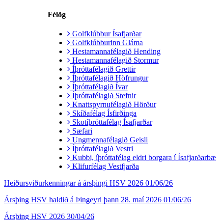
Félög
Golfklúbbur Ísafjarðar
Golfklúbburinn Gláma
Hestamannafélagið Hending
Hestamannafélagið Stormur
Íþróttafélagið Grettir
Íþróttafélagið Höfrungur
Íþróttafélagið Ívar
Íþróttafélagið Stefnir
Knattspyrnufélagið Hörður
Skíðafélag Ísfirðinga
Skotíþróttafélag Ísafjarðar
Sæfari
Ungmennafélagið Geisli
Íþróttafélagið Vestri
Kubbi, íþróttafélag eldri borgara í Ísafjarðarbæ
Klifurfélag Vestfjarða
Heiðursviðurkenningar á ársþingi HSV 2026
01/06/26
Ársþing HSV haldið á Þingeyri þann 28. maí 2026
01/06/26
Ársþing HSV 2026
30/04/26