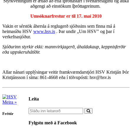
Styrkveitingum er ætlað að efla íþróttastarf í sveitarfélaginu og auka
aðgengi að einstökum íþróttagreinum.
Umsóknarfrestur er til 17. maí 2010
Vakin er sérstök áhersla á reglugerð sjóðssins sem finna má á
heimasíðu HSV
www.hsv.is
. Þar undir „Um HSV" og þar í
verkefnasjóður.
Sjóðurinn styrkir ekki: mannvirkjagerð, áhaldakaup, keppnisferðir
eða uppskeruhátíðir.
Allar nánari upplýsingar veitir framkvæmdarstjóri HSV Kristján Þór
Kristjánsson í síma: 861-4668 eða í tölvupósti: hsv@hsv.is
Leita
Meira »
Fréttir
Fylgstu með á Facebook