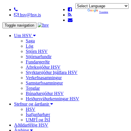
Powered by
Translate
hsv@hsv.is
Toggle navigation
Um HSV
Saga
Lög
Stjórn HSV
Stjórnarfundir
Fundargerðir
Afrekssjóður HSV
Styrktarsjóður þjálfara HSV
Verkefnasamningur
Samstarfssamningur
Tenglar
Búnaðarsjóður HSV
Heiðursviðurkenningar HSV
Stefnur og áætlanir
HSV
Ísafjarðarbær
UMFÍ og ÍSÍ
Aðildarfélög HSV
Ársþing