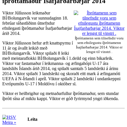
íþróttamaður Ísafjarðarbæjar 2014
Viktor Júlíusson leikmaður
BÍ/Bolungarvík var sunnudaginn 18.
febrúar síðastliðinn útnefndur
efnilegasti íþróttamaður Ísafjarðarbæjar
árið 2014.
Íþróttamenn sem tilnefndir voru
Viktor Júlíusson hefur æft knattspyrnu í
sem efnilegustu íþróttamenn
Ísajfarðarbæjar 2014. Viktor er
11 ár og ávallt leikið með
lengst til vinstri .
BÍ/Bolungarvík. Viktor spilaði 8 leiki
með meistaraflokki BÍ/Bolungarvík í 1.deild og einn bikarleik.
Viktor var fastamaður í leikmanna- og æfingahópi U-17 ára
landsliðs Íslands árið 2014, og spilaði samtals 5 landsleiki á árinu
2014. Viktor spilaði 3 landsleiki og skoraði eitt mark á æfingamóti
UEFA á N-Írlandi í apríl. Viktor spilaði 2 landsleiki í undankeppni
Evrópumóts U-17 í Moldóvu í október sl.
Viktor er heilbrigður og metnaðarfullur íþróttamaður, sem stundar
íþrótt sína af miklu kappi. Viktor er góð fyrirmynd yngri iðkenda.
Leita
Meira »