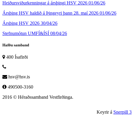
Heiðursviðurkenningar á ársþingi HSV 2026
01/06/26
Ársþing HSV haldið á Þingeyri þann 28. maí 2026
01/06/26
Ársþing HSV 2026
30/04/26
Stefnumótun UMFÍ&ÍSÍ
08/04/26
Hafðu samband
400 Ísafirði
hsv@hsv.is
490500-3160
2016 © Héraðssamband Vestfirðinga.
Keyrir á
Snerpill 3