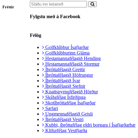
Fréttir
Fylgstu með á Facebook
Félög
Golfklúbbur Ísafjarðar
Golfklúbburinn Gláma
Hestamannafélagið Hending
Hestamannafélagið Stormur
Íþróttafélagið Grettir
Íþróttafélagið Höfrungur
Íþróttafélagið Ívar
Íþróttafélagið Stefnir
Knattspyrnufélagið Hörður
Skíðafélag Ísfirðinga
Skotíþróttafélag Ísafjarðar
Sæfari
Ungmennafélagið Geisli
Íþróttafélagið Vestri
Kubbi, íþróttafélag eldri borgara í Ísafjarðarbæ
Klifurfélag Vestfjarða