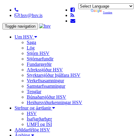
Powered by
Translate
hsv@hsv.is
Toggle navigation
Um HSV
Saga
Lög
Stjórn HSV
Stjórnarfundir
Fundargerðir
Afrekssjóður HSV
Styrktarsjóður þjálfara HSV
Verkefnasamningur
Samstarfssamningur
Tenglar
Búnaðarsjóður HSV
Heiðursviðurkenningar HSV
Stefnur og áætlanir
HSV
Ísafjarðarbær
UMFÍ og ÍSÍ
Aðildarfélög HSV
Ársþing