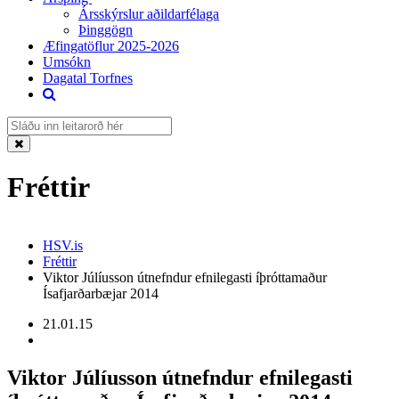
Ársskýrslur aðildarfélaga
Þinggögn
Æfingatöflur 2025-2026
Umsókn
Dagatal Torfnes
Fréttir
HSV.is
Fréttir
Viktor Júlíusson útnefndur efnilegasti íþróttamaður
Ísafjarðarbæjar 2014
21.01.15
Viktor Júlíusson útnefndur efnilegasti