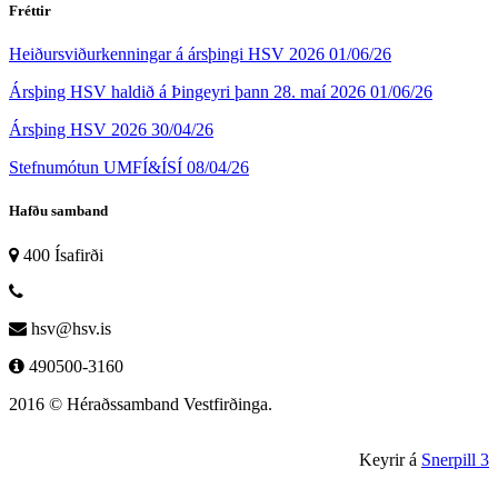
Fréttir
Heiðursviðurkenningar á ársþingi HSV 2026
01/06/26
Ársþing HSV haldið á Þingeyri þann 28. maí 2026
01/06/26
Ársþing HSV 2026
30/04/26
Stefnumótun UMFÍ&ÍSÍ
08/04/26
Hafðu samband
400 Ísafirði
hsv@hsv.is
490500-3160
2016 © Héraðssamband Vestfirðinga.
Keyrir á
Snerpill 3