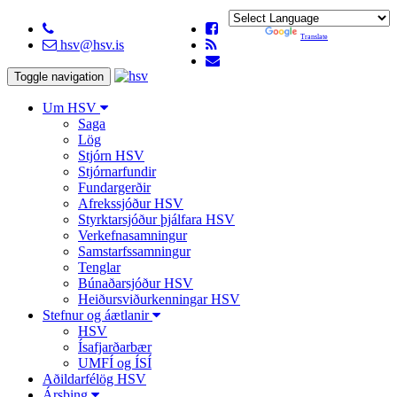
Powered by
Translate
hsv@hsv.is
Toggle navigation
Um HSV
Saga
Lög
Stjórn HSV
Stjórnarfundir
Fundargerðir
Afrekssjóður HSV
Styrktarsjóður þjálfara HSV
Verkefnasamningur
Samstarfssamningur
Tenglar
Búnaðarsjóður HSV
Heiðursviðurkenningar HSV
Stefnur og áætlanir
HSV
Ísafjarðarbær
UMFÍ og ÍSÍ
Aðildarfélög HSV
Ársþing